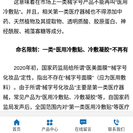
这意味着在市场上一类械字号产品不能再叫“医用
冷敷贴”。并且，相关第一类医疗器械也不得添加中
药、天然植物及其提取物、透明质酸、胶原蛋白、神
经酰胺、褐藻寡糖等成分。
命名限制：一类“医用冷敷贴、冷敷凝胶”不再有
2020年初，
国家
药监局给所谓“医美面膜”“械字号
化妆品”定
性
，指出不存在“械字号面膜”（应为医用敷
料）。由于所谓“械字号化妆品”主要是第一类医疗器
械，常见产品为“医用冷敷贴、冷敷凝胶”等，自
国家
药
监局发声后，全国范围内对“第一类医用冷敷贴”等医疗
器械展开拉网式整顿，并在2021年初集中注销了一批
“医用冷敷贴”备案证。
首页
产品中心
在线留言
联系我们